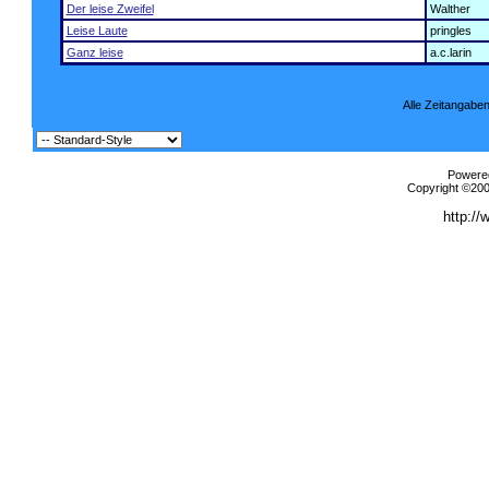
Der leise Zweifel
Walther
Leise Laute
pringles
Ganz leise
a.c.larin
Alle Zeitangaben
Powered
Copyright ©2000
http://