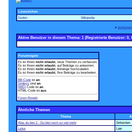
Lesezeichen
Duden
Wikipedia
«
Vorherig
Aktive Benutzer in diesem Thema: 1
(Registrierte Benutzer: 0, 
Forumregeln
Es ist Ihnen
nicht erlaubt
, neue Themen zu verfassen.
Es ist Ihnen
nicht erlaubt
, auf Beiträge zu antworten.
Es ist Ihnen
nicht erlaubt
, Anhänge hochzuladen.
Es ist Ihnen
nicht erlaubt
, Ihre Beiträge zu bearbeiten.
BB-Code
ist
an
.
Smileys
sind
an
.
[IMG]
Code ist
an
.
HTML-Code ist
aus
.
Foren-Regeln
Ähnliche Themen
Thema
A
Was du bist 2 - Du bist noch so viel mehr
Sebastian
Leise
Laie