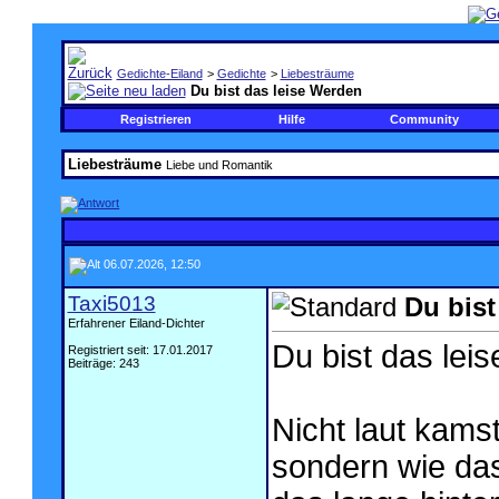
Gedichte-Eiland
>
Gedichte
>
Liebesträume
Du bist das leise Werden
Registrieren
Hilfe
Community
Liebesträume
Liebe und Romantik
06.07.2026, 12:50
Taxi5013
Du bist
Erfahrener Eiland-Dichter
Du bist das lei
Registriert seit: 17.01.2017
Beiträge: 243
Nicht laut kamst
sondern wie das