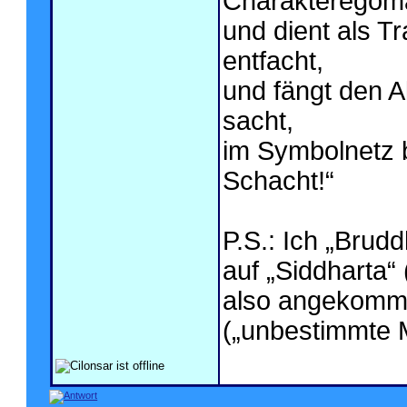
Charakteregoman
und dient als T
entfacht,
und fängt den A
sacht,
im Symbolnetz b
Schacht!“
P.S.: Ich „Brudd
auf „Siddharta“
also angekomme
(„unbestimmte 