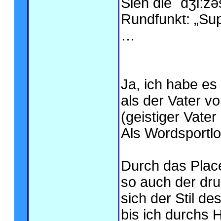
Sieh die ˈdʒiːzə
Rundfunkt: „Supe
…
Ja, ich habe es
als der Vater vo
(geistiger Vate
Als Wordsportlo
Durch das Plac
so auch der dr
sich der Stil d
bis ich durchs