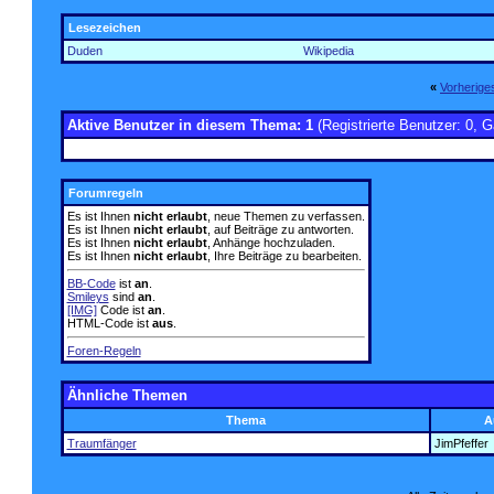
Lesezeichen
Duden
Wikipedia
«
Vorherig
Aktive Benutzer in diesem Thema: 1
(Registrierte Benutzer: 0, G
Forumregeln
Es ist Ihnen
nicht erlaubt
, neue Themen zu verfassen.
Es ist Ihnen
nicht erlaubt
, auf Beiträge zu antworten.
Es ist Ihnen
nicht erlaubt
, Anhänge hochzuladen.
Es ist Ihnen
nicht erlaubt
, Ihre Beiträge zu bearbeiten.
BB-Code
ist
an
.
Smileys
sind
an
.
[IMG]
Code ist
an
.
HTML-Code ist
aus
.
Foren-Regeln
Ähnliche Themen
Thema
A
Traumfänger
JimPfeffer