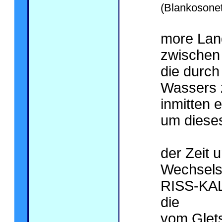
(Blankosonet
more Lan
zwischen
die durch
Wassers 
inmitten 
um dieses
der Zeit 
Wechsels
RISS-KAL
die
vom Glet