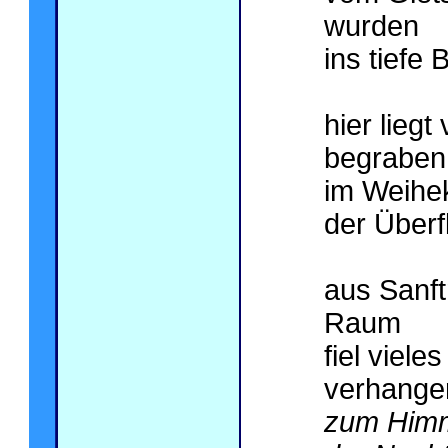
wurden
ins tiefe
hier liegt
begraben
im Weihek
der Überf
aus Sanft
Raum
fiel viel
verhange
zum Himm