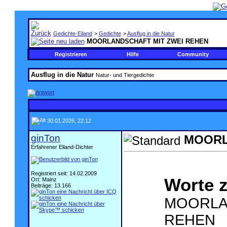
Gedichte-Eiland
>
Gedichte
>
Ausflug in die Natur
MOORLANDSCHAFT MIT ZWEI REHEN
Registrieren
Hilfe
Community
Ausflug in die Natur
Natur- und Tiergedichte
30.01.2026, 22:12
ginTon
MOORL
Erfahrener Eiland-Dichter
.
Registriert seit: 14.02.2009
Worte z
Ort: Mainz
Beiträge: 13.166
MOORLA
REHEN