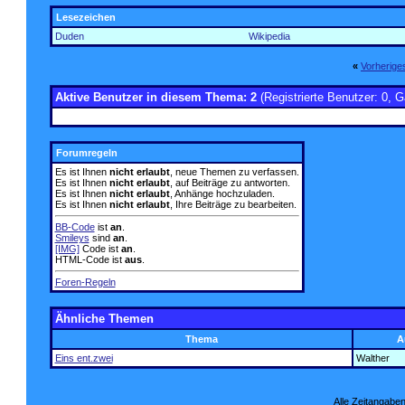
Lesezeichen
Duden
Wikipedia
«
Vorherig
Aktive Benutzer in diesem Thema: 2
(Registrierte Benutzer: 0, G
Forumregeln
Es ist Ihnen
nicht erlaubt
, neue Themen zu verfassen.
Es ist Ihnen
nicht erlaubt
, auf Beiträge zu antworten.
Es ist Ihnen
nicht erlaubt
, Anhänge hochzuladen.
Es ist Ihnen
nicht erlaubt
, Ihre Beiträge zu bearbeiten.
BB-Code
ist
an
.
Smileys
sind
an
.
[IMG]
Code ist
an
.
HTML-Code ist
aus
.
Foren-Regeln
Ähnliche Themen
Thema
A
Eins ent.zwei
Walther
Alle Zeitangaben