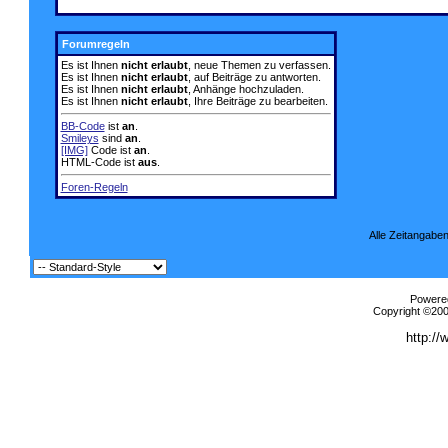
Forumregeln
Es ist Ihnen
nicht erlaubt
, neue Themen zu verfassen.
Es ist Ihnen
nicht erlaubt
, auf Beiträge zu antworten.
Es ist Ihnen
nicht erlaubt
, Anhänge hochzuladen.
Es ist Ihnen
nicht erlaubt
, Ihre Beiträge zu bearbeiten.
BB-Code
ist
an
.
Smileys
sind
an
.
[IMG]
Code ist
an
.
HTML-Code ist
aus
.
Foren-Regeln
Alle Zeitangaben
Powered
Copyright ©2000
http://