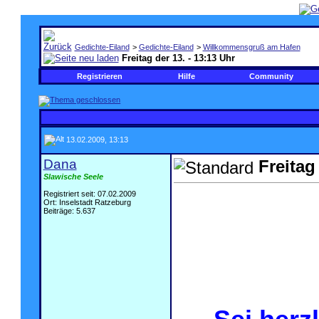
Gedichte-Eiland
>
Gedichte-Eiland
>
Willkommensgruß am Hafen
Freitag der 13. - 13:13 Uhr
Registrieren
Hilfe
Community
13.02.2009, 13:13
Dana
Freitag
Slawische Seele
.
Registriert seit: 07.02.2009
Ort: Inselstadt Ratzeburg
Beiträge: 5.637
.
.