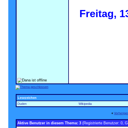
Freitag, 1
.
.
.
Lesezeichen
Duden
Wikipedia
«
Vorherig
Aktive Benutzer in diesem Thema: 3
(Registrierte Benutzer: 0, G