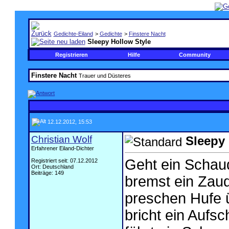
Gedichte-Eiland
>
Gedichte
>
Finstere Nacht
Sleepy Hollow Style
Registrieren
Hilfe
Community
Finstere Nacht
Trauer und Düsteres
12.12.2012, 15:53
Christian Wolf
Sleepy 
Erfahrener Eiland-Dichter
Geht ein Schaud
Registriert seit: 07.12.2012
Ort: Deutschland
Beiträge: 149
bremst ein Zaud
preschen Hufe ü
bricht ein Aufsch