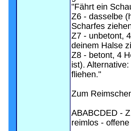
"Fährt ein Schau
Z6 - dasselbe (h
Scharfes ziehen
Z7 - unbetont, 4
deinem Halse zi
Z8 - betont, 4 
ist). Alternative
fliehen."
Zum Reimsche
ABABCDED - Z1 
reimlos - offen