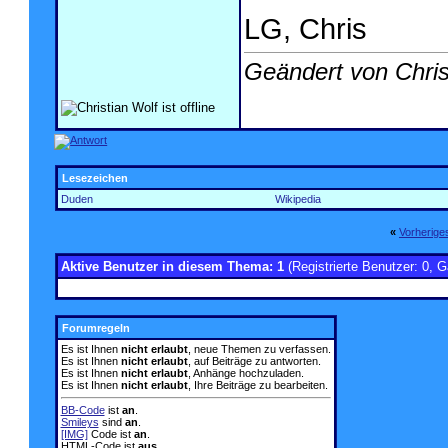
LG, Chris
Geändert von Chri
Lesezeichen
Duden
Wikipedia
«
Vorherig
Aktive Benutzer in diesem Thema: 1
(Registrierte Benutzer: 0, G
Forumregeln
Es ist Ihnen
nicht erlaubt
, neue Themen zu verfassen.
Es ist Ihnen
nicht erlaubt
, auf Beiträge zu antworten.
Es ist Ihnen
nicht erlaubt
, Anhänge hochzuladen.
Es ist Ihnen
nicht erlaubt
, Ihre Beiträge zu bearbeiten.
BB-Code
ist
an
.
Smileys
sind
an
.
[IMG]
Code ist
an
.
HTML-Code ist
aus
.