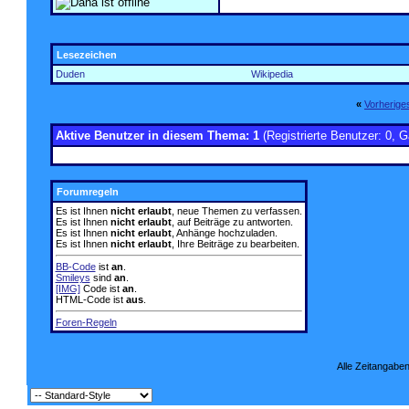
Lesezeichen
Duden
Wikipedia
«
Vorherig
Aktive Benutzer in diesem Thema: 1
(Registrierte Benutzer: 0, G
Forumregeln
Es ist Ihnen
nicht erlaubt
, neue Themen zu verfassen.
Es ist Ihnen
nicht erlaubt
, auf Beiträge zu antworten.
Es ist Ihnen
nicht erlaubt
, Anhänge hochzuladen.
Es ist Ihnen
nicht erlaubt
, Ihre Beiträge zu bearbeiten.
BB-Code
ist
an
.
Smileys
sind
an
.
[IMG]
Code ist
an
.
HTML-Code ist
aus
.
Foren-Regeln
Alle Zeitangaben