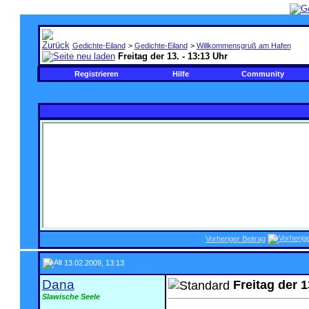
Gedichte-Eiland
>
Gedichte-Eiland
>
Willkommensgruß am Hafen
Freitag der 13. - 13:13 Uhr
Registrieren
Hilfe
Community
Vorheriger Beitrag
13.02.2009, 13:13
Dana
Freitag der 1
Slawische Seele