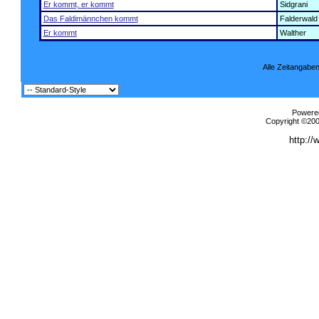
Er kommt, er kommt
Sidgrani
Das Faldimännchen kommt
Falderwald
Er kommt
Walther
Alle Zeitangaben
Powered
Copyright ©2000
http://