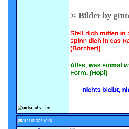
____________
© Bilder by gint
Stell dich mitten i
spinn dich in das R
(Borchert)
Alles, was einmal w
Form. (Hopi)
nichts bleibt, n
16.05.2026, 02:00