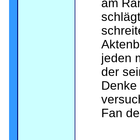
am Ran
schläg
schreit
Aktenb
jeden 
der sei
Denke 
versuc
Fan de
.