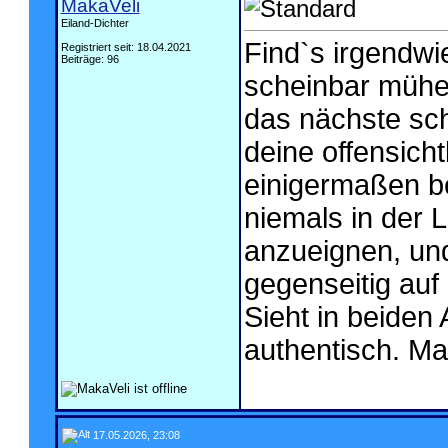
MakaVeli
Eiland-Dichter
Find`s irgendwi
Registriert seit: 18.04.2021
Beiträge: 96
scheinbar mühe
das nächste sch
deine offensichtl
einigermaßen be
niemals in der 
anzueignen, und
gegenseitig auf
Sieht in beiden
authentisch. M
17.05.2026, 23:08