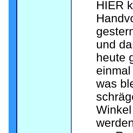
HIER k
Handvo
gestern
und da
heute 
einmal
was ble
schräg
Winkel
werde