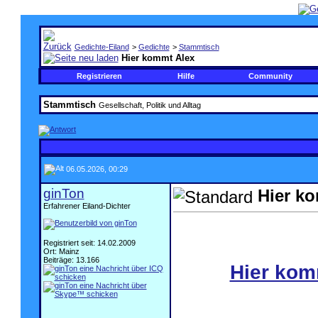
Gedichte-Eiland
>
Gedichte
>
Stammtisch
Hier kommt Alex
Registrieren
Hilfe
Community
Stammtisch
Gesellschaft, Politik und Alltag
06.05.2026, 00:29
ginTon
Hier k
Erfahrener Eiland-Dichter
.
Registriert seit: 14.02.2009
Ort: Mainz
Beiträge: 13.166
Hier kom