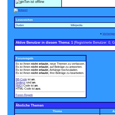
Lesezeichen
Duden
Wikipedia
«
Vorherig
Aktive Benutzer in diesem Thema: 1
(Registrierte Benutzer: 0, G
Forumregeln
Es ist Ihnen
nicht erlaubt
, neue Themen zu verfassen.
Es ist Ihnen
nicht erlaubt
, auf Beiträge zu antworten.
Es ist Ihnen
nicht erlaubt
, Anhänge hochzuladen.
Es ist Ihnen
nicht erlaubt
, Ihre Beiträge zu bearbeiten.
BB-Code
ist
an
.
Smileys
sind
an
.
[IMG]
Code ist
an
.
HTML-Code ist
aus
.
Foren-Regeln
Ähnliche Themen
Thema
A