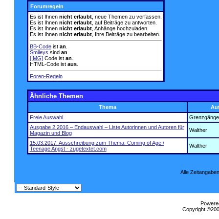
Forumregeln
Es ist Ihnen
nicht erlaubt
, neue Themen zu verfassen.
Es ist Ihnen
nicht erlaubt
, auf Beiträge zu antworten.
Es ist Ihnen
nicht erlaubt
, Anhänge hochzuladen.
Es ist Ihnen
nicht erlaubt
, Ihre Beiträge zu bearbeiten.
BB-Code
ist
an
.
Smileys
sind
an
.
[IMG]
Code ist
an
.
HTML-Code ist
aus
.
Foren-Regeln
Ähnliche Themen
Thema
Au
Freie Auswahl
Grenzgänge
Ausgabe 2 2016 – Endauswahl – Liste Autorinnen und Autoren für
Walther
Magazin und Blog
15.03.2017: Ausschreibung zum Thema: Coming of Age /
Walther
Teenage Angst - zugetextet.com
Alle Zeitangaben
Powered
Copyright ©2000