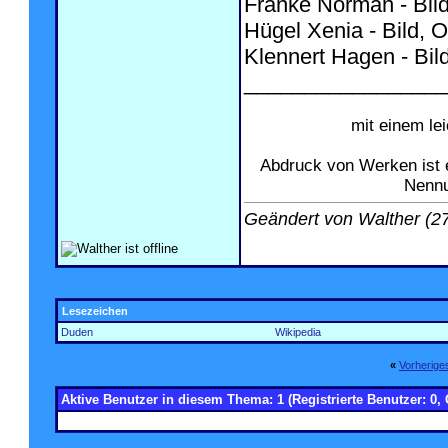
Franke Norman - Bild
Hügel Xenia - Bild, O
Klennert Hagen - Bild
_________________
mit einem le
Abdruck von Werken ist 
Nennu
Geändert von Walther (
Lesezeichen
Duden
Wikipedia
«
Vorherig
Aktive Benutzer in diesem Thema: 1
(Registrierte Benutzer: 0, 