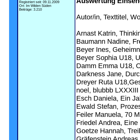
Auswertung Einsen
Registriert seit: 09.11.2009
Ort: Im Wilden Süden
Beiträge: 3.210
Autor/in, Texttitel, W
Arnast Katrin, Think
Baumann Nadine, Frei
Beyer Ines, Geheimni
Beyer Sophia U18, Un
Damm Emma U18, Ohn
Darkness Jane, Durch
Dreyer Ruta U18,Gest
noel, blubbb LXXXIII
Esch Daniela, Ein J
Ewald Stefan, Prozess
Feiler Manuela, 70 M
Friedel Andrea, Eine
Goetze Hannah, Trei
Gräfenstein Andrea