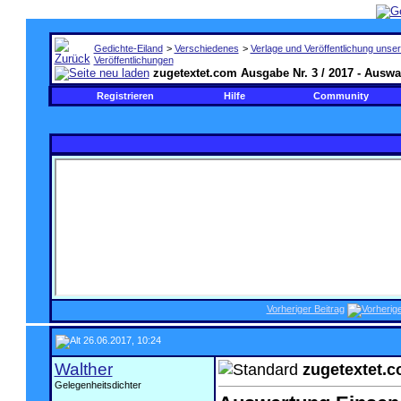
Gedichte-Eiland
>
Verschiedenes
>
Verlage und Veröffentlichung unser
Veröffentlichungen
zugetextet.com Ausgabe Nr. 3 / 2017 - Auswa
Registrieren
Hilfe
Community
Vorheriger Beitrag
26.06.2017, 10:24
Walther
zugetextet.c
Gelegenheitsdichter