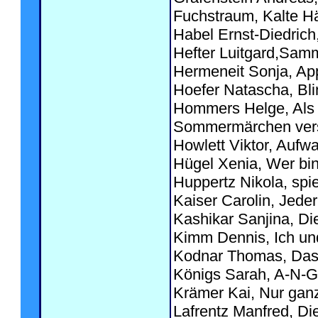
Fuchstraum, Kalte H
Habel Ernst-Diedrich
Hefter Luitgard,Sam
Hermeneit Sonja, App
Hoefer Natascha, Bli
Hommers Helge, Als m
Sommermärchen vers
Howlett Viktor, Aufw
Hügel Xenia, Wer bin 
Huppertz Nikola, sp
Kaiser Carolin, Jeder
Kashikar Sanjina, Die
Kimm Dennis, Ich und
Kodnar Thomas, Das m
Königs Sarah, A-N-G
Krämer Kai, Nur gan
Lafrentz Manfred, Di