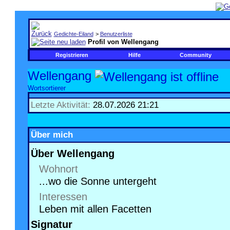
Gedichte-Eiland
>
Benutzerliste
Profil von Wellengang
Registrieren
Hilfe
Community
Wellengang
Wortsortierer
Letzte Aktivität:
28.07.2026
21:21
Über mich
Über Wellengang
Wohnort
...wo die Sonne untergeht
Interessen
Leben mit allen Facetten
Signatur