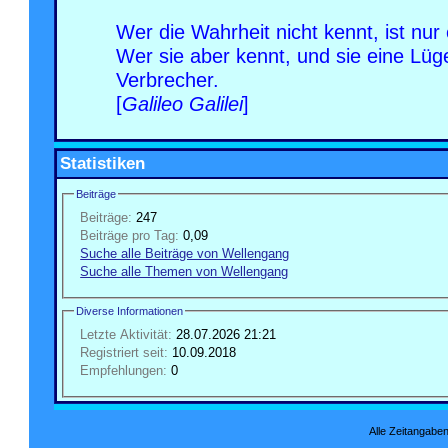
Wer die Wahrheit nicht kennt, ist nu
Wer sie aber kennt, und sie eine Lüge
Verbrecher.
[
Galileo Galilei
]
Statistiken
Beiträge
Beiträge:
247
Beiträge pro Tag:
0,09
Suche alle Beiträge von Wellengang
Suche alle Themen von Wellengang
Diverse Informationen
Letzte Aktivität:
28.07.2026
21:21
Registriert seit:
10.09.2018
Empfehlungen:
0
Alle Zeitangaben