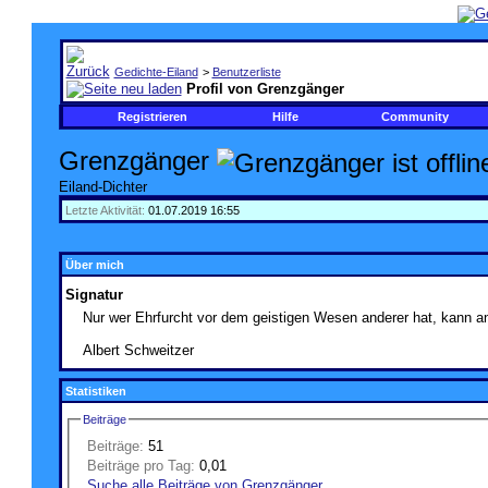
Gedichte-Eiland
>
Benutzerliste
Profil von Grenzgänger
Registrieren
Hilfe
Community
Grenzgänger
Eiland-Dichter
Letzte Aktivität:
01.07.2019
16:55
Über mich
Signatur
Nur wer Ehrfurcht vor dem geistigen Wesen anderer hat, kann an
Albert Schweitzer
Statistiken
Beiträge
Beiträge:
51
Beiträge pro Tag:
0,01
Suche alle Beiträge von Grenzgänger