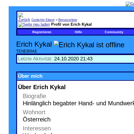
Gedichte-Eiland
>
Benutzerliste
Profil von Erich Kykal
Registrieren
Hilfe
Community
Erich Kykal
TENEBRAE
Letzte Aktivität:
24.10.2020
21:43
Über mich
Über Erich Kykal
Biografie
Hinlänglich begabter Hand- und Mundwer
Wohnort
Österreich
Interessen