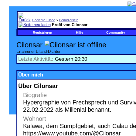
Gedichte-Eiland
>
Benutzerliste
Profil von Cilonsar
Registrieren
Hilfe
Community
Cilonsar
Erfahrener Eiland-Dichter
Letzte Aktivität:
Gestern
20:30
Über mich
Über Cilonsar
Biografie
Hypergraphie von Frechsprech und Surviv
22.02.2022 als Millenial benannt.
Wohnort
Kalawa, dem Sumpfgebiet, auch Calau de
https://www.youtube.com/@Cilonsar