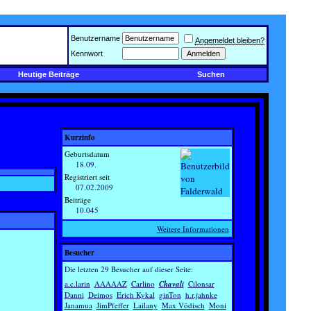
Benutzername
Angemeldet bleiben?
Kennwort
Heutige Beiträge
Suchen
Kurzinfo
Geburtsdatum
18.09.
Registriert seit
07.02.2009
Beiträge
10.045
Weitere Informationen
Besucher
Die letzten 29 Besucher auf dieser Seite:
a.c.larin
AAAAAZ
Carlino
Chavali
Cilonsar
Danni
Deimos
Erich Kykal
ginTon
h.r.jahnke
Janamua
JimPfeffer
Lailany
Max Vödisch
Moni