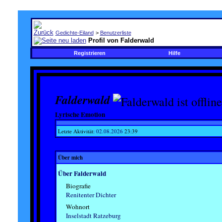
Gedichte-Eiland
>
Benutzerliste
Profil von Falderwald
Registrieren
Hilfe
Falderwald
Lyrische Emotion
Letzte Aktivität:
02.08.2026
23:39
Über mich
Über Falderwald
Biografie
Renitenter Dichter
Wohnort
Inselstadt Ratzeburg