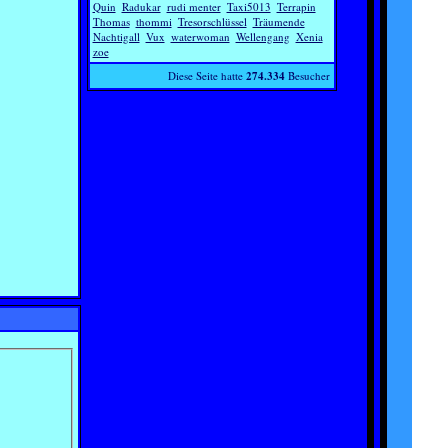
Quin
Radukar
rudi menter
Taxi5013
Terrapin
Thomas
thommi
Tresorschlüssel
Träumende
Nachtigall
Vux
waterwoman
Wellengang
Xenia
zoe
Diese Seite hatte
274.334
Besucher