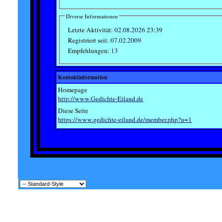
Diverse Informationen
Letzte Aktivität:
02.08.2026
23:39
Registriert seit:
07.02.2009
Empfehlungen:
13
Kontaktinformation
Homepage
http://www.Gedichte-Eiland.de
Diese Seite
https://www.gedichte-eiland.de/member.php?u=1