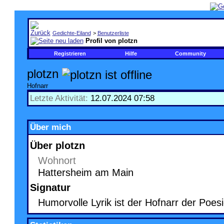
Gedichte-Eiland
>
Benutzerliste
Profil von plotzn
Registrieren
Hilfe
Community
plotzn
Hofnarr
Letzte Aktivität:
12.07.2024
07:58
Über mich
Über plotzn
Wohnort
Hattersheim am Main
Signatur
Humorvolle Lyrik ist der Hofnarr der Poes