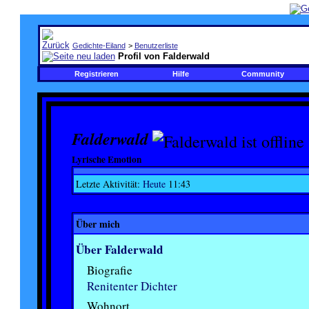
Gedichte-Eiland
>
Benutzerliste
Profil von Falderwald
Registrieren
Hilfe
Community
Falderwald
Lyrische Emotion
Letzte Aktivität:
Heute
11:43
Über mich
Über Falderwald
Biografie
Renitenter Dichter
Wohnort