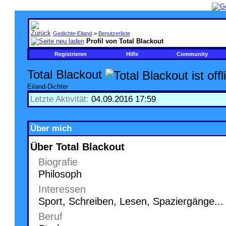
Gedichte-Eiland
>
Benutzerliste
Profil von Total Blackout
Registrieren
Hilfe
Community
Total Blackout
Eiland-Dichter
Letzte Aktivität:
04.09.2016
17:59
Über mich
Über Total Blackout
Biografie
Philosoph
Interessen
Sport, Schreiben, Lesen, Spaziergänge...
Beruf