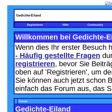
Gedichte-Eiland
Registrieren
Hilfe
Community
Willkommen bei Gedichte-Ei
Wenn dies Ihr erster Besuch hie
- Häufig gestellte Fragen
dur
registrieren
, bevor Sie Beitr
oben auf 'Registrieren', um d
Sie können auch jetzt schon B
einfach das Forum aus, das Si
Forum
Gedichte-Eiland