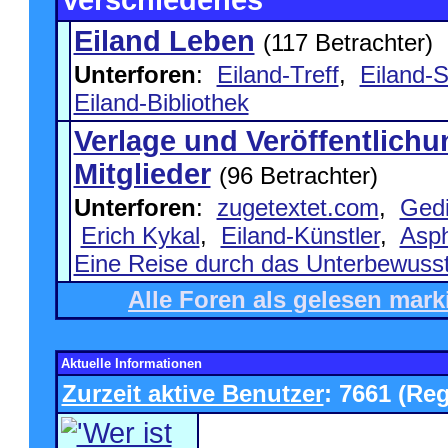
Verschiedenes
Eiland Leben
(117 Betrachter)
Unterforen
:
Eiland-Treff
,
Eiland-
Eiland-Bibliothek
Verlage und Veröffentlichu
Mitglieder
(96 Betrachter)
Unterforen
:
zugetextet.com
,
Gedi
Erich Kykal
,
Eiland-Künstler
,
Asph
Eine Reise durch das Unterbewuss
Alle Foren als gelesen mark
Aktuelle Informationen
Zurzeit aktive Benutzer
: 7661 (Reg