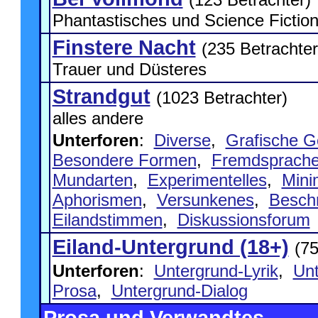
Phantastisches und Science Fictio
Finstere Nacht
(235 Betrachter
Trauer und Düsteres
Strandgut
(1023 Betrachter)
alles andere
Unterforen
:
Diverse
,
Grafische G
Besondere Formen
,
Fremdsprache
Mundarten
,
Experimentelles
,
Mini
Aphorismen
,
Versunkenes
,
Besch
Eilandstimmen
,
Diskussionsforum
Eiland-Untergrund (18+)
(75
Unterforen
:
Untergrund-Lyrik
,
Unt
Prosa
,
Untergrund-Dialog