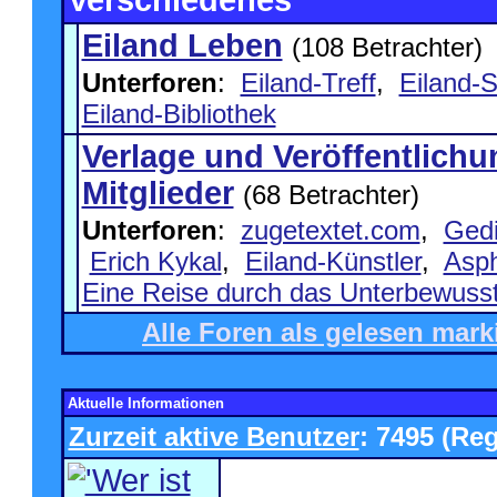
Verschiedenes
Eiland Leben
(108 Betrachter)
Unterforen
:
Eiland-Treff
,
Eiland-
Eiland-Bibliothek
Verlage und Veröffentlichu
Mitglieder
(68 Betrachter)
Unterforen
:
zugetextet.com
,
Gedi
Erich Kykal
,
Eiland-Künstler
,
Asph
Eine Reise durch das Unterbewuss
Alle Foren als gelesen mark
Aktuelle Informationen
Zurzeit aktive Benutzer
: 7495 (Reg