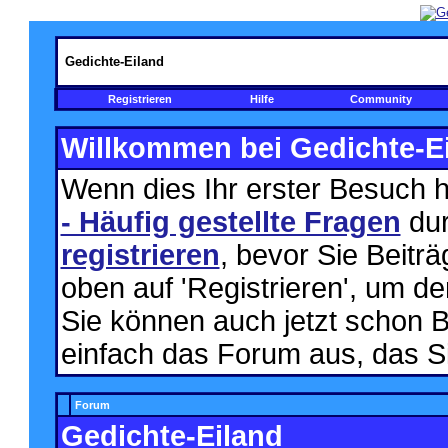
Gedichte-Eiland
Registrieren
Hilfe
Community
Willkommen bei Gedichte-Ei
Wenn dies Ihr erster Besuch hie
- Häufig gestellte Fragen
dur
registrieren
, bevor Sie Beitr
oben auf 'Registrieren', um d
Sie können auch jetzt schon B
einfach das Forum aus, das Si
Forum
Gedichte-Eiland