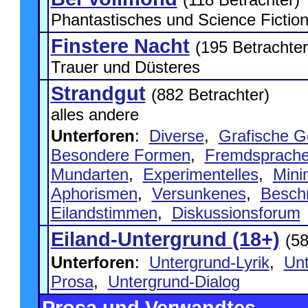
Phantastisches und Science Fictio
Finstere Nacht
(195 Betrachter
Trauer und Düsteres
Strandgut
(882 Betrachter)
alles andere
Unterforen
:
Diverse
,
Grafische G
Besondere Formen
,
Fremdsprache
Mundarten
,
Experimentelles
,
Mini
Aphorismen
,
Versunkenes
,
Besch
Eilandstimmen
,
Diskussionsforum
Eiland-Untergrund (18+)
(58
Unterforen
:
Untergrund-Lyrik
,
Unt
Prosa
,
Untergrund-Dialog