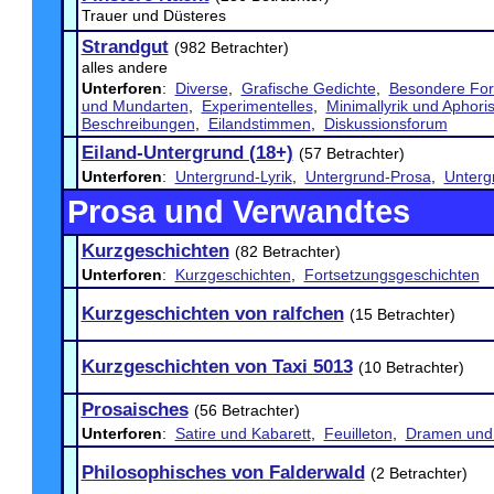
Trauer und Düsteres
Strandgut
(982 Betrachter)
alles andere
Unterforen
:
Diverse
,
Grafische Gedichte
,
Besondere Fo
und Mundarten
,
Experimentelles
,
Minimallyrik und Aphor
Beschreibungen
,
Eilandstimmen
,
Diskussionsforum
Eiland-Untergrund (18+)
(57 Betrachter)
Unterforen
:
Untergrund-Lyrik
,
Untergrund-Prosa
,
Unterg
Prosa und Verwandtes
Kurzgeschichten
(82 Betrachter)
Unterforen
:
Kurzgeschichten
,
Fortsetzungsgeschichten
Kurzgeschichten von ralfchen
(15 Betrachter)
Kurzgeschichten von Taxi 5013
(10 Betrachter)
Prosaisches
(56 Betrachter)
Unterforen
:
Satire und Kabarett
,
Feuilleton
,
Dramen und
Philosophisches von Falderwald
(2 Betrachter)