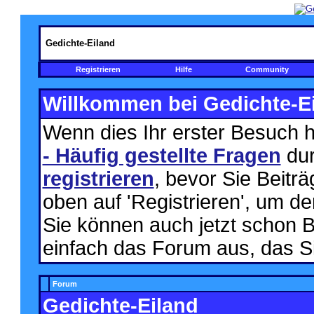
Gedichte-Eiland
Registrieren
Hilfe
Community
Willkommen bei Gedichte-Ei
Wenn dies Ihr erster Besuch hie
- Häufig gestellte Fragen
dur
registrieren
, bevor Sie Beitr
oben auf 'Registrieren', um d
Sie können auch jetzt schon B
einfach das Forum aus, das Si
Forum
Gedichte-Eiland