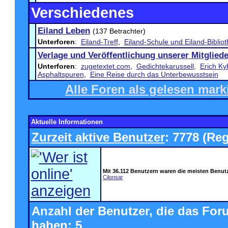
Verschiedenes
Eiland Leben
(137 Betrachter)
Unterforen
:
Eiland-Treff
,
Eiland-Schule und Eiland-Biblio
Verlage und Veröffentlichung unserer Mitgliede
Unterforen
:
zugetextet.com
,
Gedichtekarussell
,
Erich Ky
Asphaltspuren
,
Eine Reise durch das Unterbewusstsein
Alle Foren als gelesen mark
Aktuelle Informationen
Zurzeit aktive Benutzer
: 7778 (Reg
Mit 36.112 Benutzern waren die meisten Benutze
Cilonsar
Anzahl der Benutzer, die das For
haben: 5