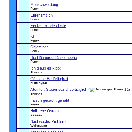
Menschwerdung
Fenek
Ehrenamtlich
Fenek
Ein fast blindes Date
Fenek
KI
Fenek
Ohjeminee
Fenek
Die Hühnerschlüsseltheorie
Fenek
Ich glaub es kippt
Thomas
Göttliche Bedürftigkeit
Erich Kykal
Atemluft-Steuer sozial verträglich
(
1
2
)
Thomas
Falsch gedacht gehabt
Fenek
Höllische Ostern
AAAAAZ
Nachwuchs-Probleme
Wellengang