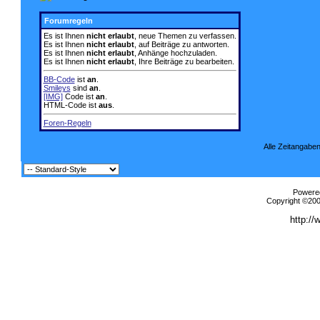
Forumregeln
Es ist Ihnen
nicht erlaubt
, neue Themen zu verfassen.
Es ist Ihnen
nicht erlaubt
, auf Beiträge zu antworten.
Es ist Ihnen
nicht erlaubt
, Anhänge hochzuladen.
Es ist Ihnen
nicht erlaubt
, Ihre Beiträge zu bearbeiten.
BB-Code
ist
an
.
Smileys
sind
an
.
[IMG]
Code ist
an
.
HTML-Code ist
aus
.
Foren-Regeln
Alle Zeitangaben
Powered
Copyright ©2000
http://