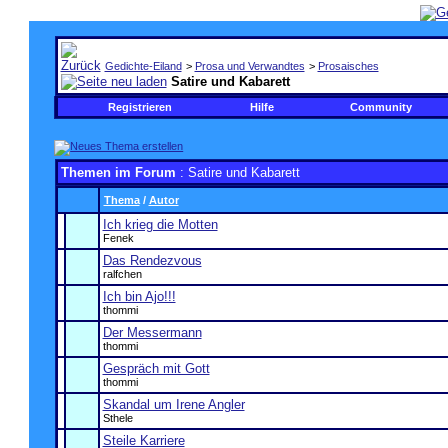
Gedichte-Eiland
>
Prosa und Verwandtes
>
Prosaisches
Satire und Kabarett
Registrieren
Hilfe
Community
Themen im Forum
: Satire und Kabarett
Thema
/
Autor
Ich krieg die Motten
Fenek
Das Rendezvous
ralfchen
Ich bin Ajo!!!
thommi
Der Messermann
thommi
Gespräch mit Gott
thommi
Skandal um Irene Angler
Sthele
Steile Karriere