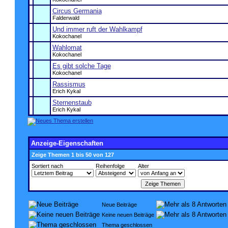
Circus Germania
Falderwald
Und immer ruft der Wahlkampf
Kokochanel
Wahlomat
Kokochanel
Es gibt solche Tage
Kokochanel
Rassismus
Erich Kykal
Sternenstaub
Erich Kykal
Anzeige-Eigenschaften
Zeige Themen 1 bis 50 von 127
Sortiert nach
Reihenfolge
Alter
Neue Beiträge
Keine neuen Beiträge
Thema geschlossen