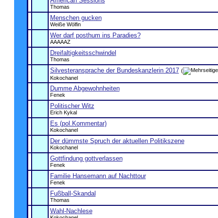
American Sessions
Thomas
Menschen gucken
Weiße Wölfin
Wer darf posthum ins Paradies?
AAAAAZ
Dreifaltigkeitsschwindel
Thomas
Silvesteransprache der Bundeskanzlerin 2017
(
Kokochanel
Dumme Abgewohnheiten
Fenek
Politischer Witz
Erich Kykal
Es (pol.Kommentar)
Kokochanel
Der dümmste Spruch der aktuellen Politikszene
Kokochanel
Gottfindung gottverlassen
Fenek
Familie Hansemann auf Nachttour
Fenek
Fußball-Skandal
Thomas
Wahl-Nachlese
Kokochanel