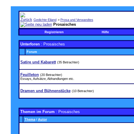
Gedichte-Eiland
>
Prosa und Verwandtes
Prosaisches
Registrieren
Hilfe
Unterforen
: Prosaisches
Forum
Satire und Kabarett
(35 Betrachter)
Feuilleton
(20 Betrachter)
Essays, Aufsätze, Abhandlungen etc.
Dramen und Bühnenstücke
(10 Betrachter)
Themen im Forum
: Prosaisches
Thema
/
Autor