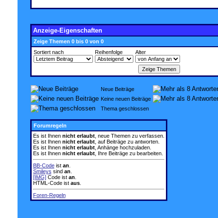
Anzeige-Eigenschaften
Zeige Themen 0 bis 0 von 0
Sortiert nach
Reihenfolge
Alter
Neue Beiträge
Keine neuen Beiträge
Thema geschlossen
Forumregeln
Es ist Ihnen
nicht erlaubt
, neue Themen zu verfassen.
Es ist Ihnen
nicht erlaubt
, auf Beiträge zu antworten.
Es ist Ihnen
nicht erlaubt
, Anhänge hochzuladen.
Es ist Ihnen
nicht erlaubt
, Ihre Beiträge zu bearbeiten.
BB-Code
ist
an
.
Smileys
sind
an
.
[IMG]
Code ist
an
.
HTML-Code ist
aus
.
Foren-Regeln