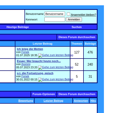
Benutzername
Angemeldet bleiben?
Kennwort
Heutige Beiträge
Suchen
Dieses Forum durchsuchen
Letzter Beitrag
Themen
Beiträge
Ich krieg die Motten
von
Fenek
127
476
01.07.2025
18:35
Essay: Wer braucht heute noch...
von
thommi
52
240
05.07.2023
23:20
o.t. die Fortsetzung, episch
von
Fenek
5
31
30.01.2022
00:15
Forum-Optionen
Dieses Forum durchsuchen
Bewertung
Letzter Beitrag
Antworten
Hits