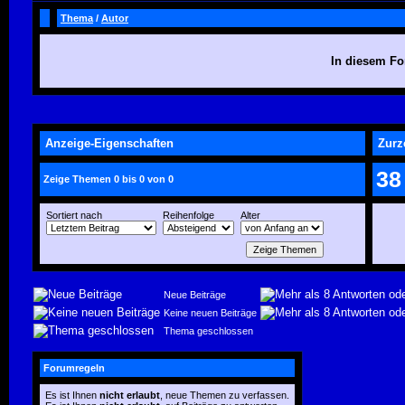
Thema
/
Autor
In diesem Fo
Anzeige-Eigenschaften
Zurz
38
Zeige Themen 0 bis 0 von 0
Sortiert nach
Reihenfolge
Alter
Neue Beiträge
Keine neuen Beiträge
Thema geschlossen
Forumregeln
Es ist Ihnen
nicht erlaubt
, neue Themen zu verfassen.