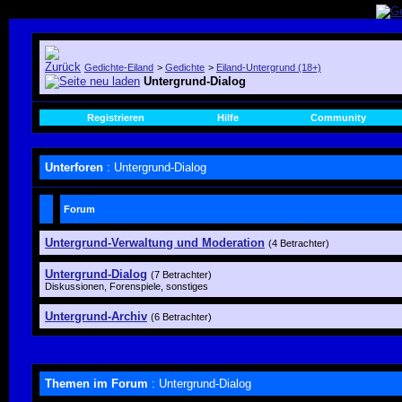
Gedichte-Eiland
>
Gedichte
>
Eiland-Untergrund (18+)
Untergrund-Dialog
Registrieren
Hilfe
Community
Unterforen
: Untergrund-Dialog
Forum
Untergrund-Verwaltung und Moderation
(4 Betrachter)
Untergrund-Dialog
(7 Betrachter)
Diskussionen, Forenspiele, sonstiges
Untergrund-Archiv
(6 Betrachter)
Themen im Forum
: Untergrund-Dialog