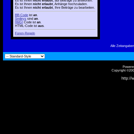
Es ist Ihnen
nicht erlaubt
, auf Beiträge zu antworten.
Es ist Ihnen
nicht erlaubt
, Anhänge hochzuladen.
Es ist Ihnen
nicht erlaubt
, Ihre Beiträge zu bearbeiten.
BB-Code
ist
an
.
Smileys
sind
an
.
[IMG]
Code ist
an
.
HTML-Code ist
aus
.
Foren-Regeln
Alle Zeitangaben
Powered
Copyright ©2000
http://