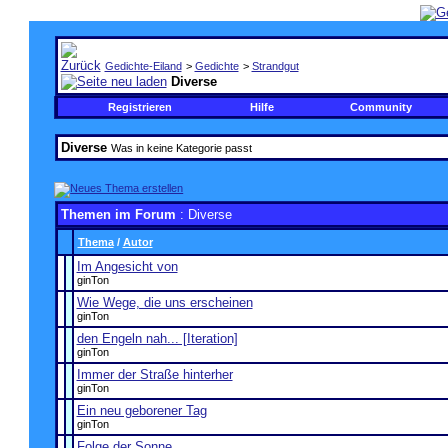
Gedichte-Eiland
>
Gedichte
>
Strandgut
Diverse
Registrieren
Hilfe
Community
Diverse
Was in keine Kategorie passt
Themen im Forum
: Diverse
Thema
/
Autor
Im Angesicht von
ginTon
Wie Wege, die uns erscheinen
ginTon
den Engeln nah... [Iteration]
ginTon
Immer der Straße hinterher
ginTon
Ein neu geborener Tag
ginTon
Folge der Sonne