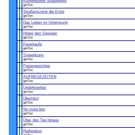
Kunterbunter Straßenmix
ginTon
Straßenszene die Erste
ginTon
Das Leben im Untergrund
ginTon
Hinter den Spiegeln
ginTon
Feuertaufe
ginTon
Sogwirkung
ginTon
Papiergesichter
ginTon
AUFREGEZEITEN
ginTon
Undefinierbar
ginTon
Überhitzt
ginTon
No more lies
ginTon
Über den Tag hinaus
ginTon
Radstation