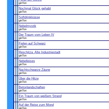
ginTon
Nochmal Glück gehabt
ginTon
Softdrinkküsse
ginTon
Nebelmystik
ginTon
Der Traum vom Leben IV
ginTon
Fielen auf Schwarz
ginTon
Reschitza. Alte Industriestadt
ginTon
Nebelleises
ginTon
Nachtschwarze Zäune
ginTon
Über die Hitze
ginTon
Betonlandschaften
ginTon
Ein Traum von weißem Strand
ginTon
Auf der Reise zum Mond
ginTon