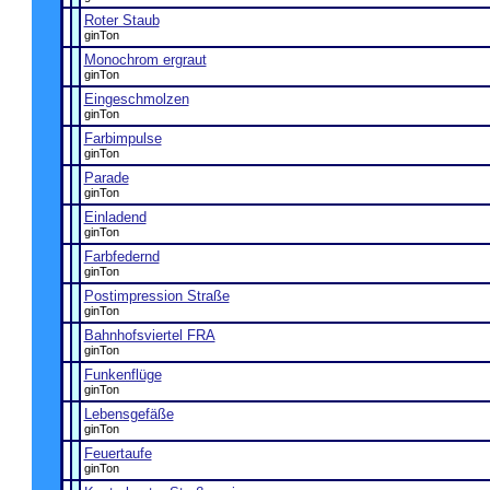
Roter Staub
ginTon
Monochrom ergraut
ginTon
Eingeschmolzen
ginTon
Farbimpulse
ginTon
Parade
ginTon
Einladend
ginTon
Farbfedernd
ginTon
Postimpression Straße
ginTon
Bahnhofsviertel FRA
ginTon
Funkenflüge
ginTon
Lebensgefäße
ginTon
Feuertaufe
ginTon