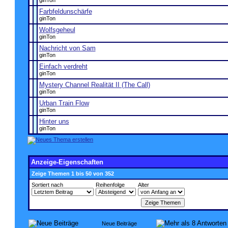
ginTon
Farbfeldunschärfe
ginTon
Wolfsgeheul
ginTon
Nachricht von Sam
ginTon
Einfach verdreht
ginTon
Mystery Channel Realität II (The Call)
ginTon
Urban Train Flow
ginTon
Hinter uns
ginTon
Anzeige-Eigenschaften
Zeige Themen 1 bis 50 von 352
Sortiert nach
Reihenfolge
Alter
Neue Beiträge