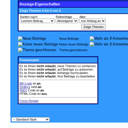
Anzeige-Eigenschaften
Zeige Themen 0 bis 0 von 0
Sortiert nach
Reihenfolge
Alter
Neue Beiträge
Keine neuen Beiträge
Thema geschlossen
Forumregeln
Es ist Ihnen
nicht erlaubt
, neue Themen zu verfassen.
Es ist Ihnen
nicht erlaubt
, auf Beiträge zu antworten.
Es ist Ihnen
nicht erlaubt
, Anhänge hochzuladen.
Es ist Ihnen
nicht erlaubt
, Ihre Beiträge zu bearbeiten.
BB-Code
ist
an
.
Smileys
sind
an
.
[IMG]
Code ist
an
.
HTML-Code ist
aus
.
Foren-Regeln