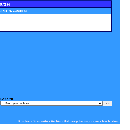
nutzer
utzer: 0, Gäste: 64)
Gehe zu
Kontakt
-
Startseite
-
Archiv
-
Nutzungsbedingungen
-
Nach oben