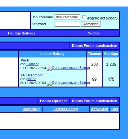
Benutzername
Angemeldet bleiben?
Kennwort
Heutige Beiträge
Suchen
Dieses Forum durchsuchen
Letzter Beitrag
Themen
Beiträge
Puck
von
Cilonsar
280
1.205
19.12.2025
23:54
24. Dezember
von
ginTon
99
475
24.12.2025
00:03
Forum-Optionen
Dieses Forum durchsuchen
Bewertung
Letzter Beitrag
Antworten
Hits