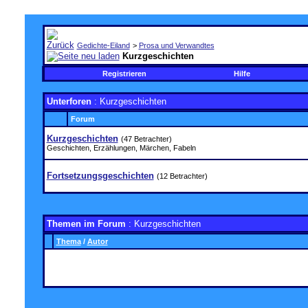
Gedichte-Eiland
>
Prosa und Verwandtes
Kurzgeschichten
Registrieren
Hilfe
Unterforen
: Kurzgeschichten
Forum
Kurzgeschichten
(47 Betrachter)
Geschichten, Erzählungen, Märchen, Fabeln
Fortsetzungsgeschichten
(12 Betrachter)
Themen im Forum
: Kurzgeschichten
Thema
/
Autor