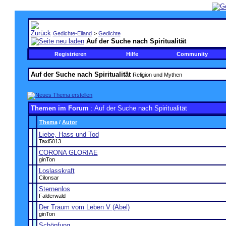
Gedichte-Eiland
>
Gedichte
Auf der Suche nach Spiritualität
Registrieren
Hilfe
Community
Auf der Suche nach Spiritualität
Religion und Mythen
Themen im Forum
: Auf der Suche nach Spiritualität
Thema
/
Autor
Liebe, Hass und Tod
Taxi5013
CORONA GLORIAE
ginTon
Loslasskraft
Cilonsar
Sternenlos
Falderwald
Der Traum vom Leben V (Abel)
ginTon
Schöpfung