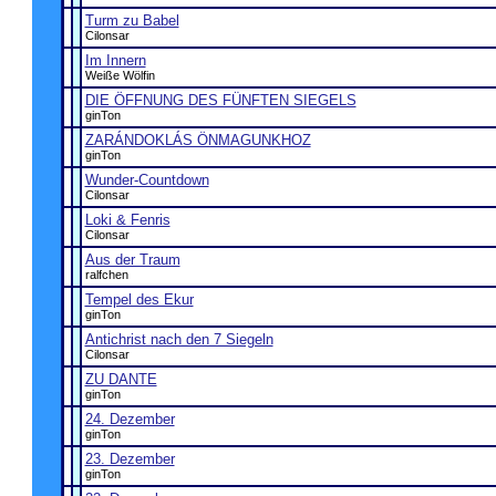
Turm zu Babel
Cilonsar
Im Innern
Weiße Wölfin
DIE ÖFFNUNG DES FÜNFTEN SIEGELS
ginTon
ZARÁNDOKLÁS ÖNMAGUNKHOZ
ginTon
Wunder-Countdown
Cilonsar
Loki & Fenris
Cilonsar
Aus der Traum
ralfchen
Tempel des Ekur
ginTon
Antichrist nach den 7 Siegeln
Cilonsar
ZU DANTE
ginTon
24. Dezember
ginTon
23. Dezember
ginTon