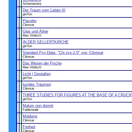
Schamansky
Der Traum vom Leben III
ginTon
Placebo
Cilonsar
Glas und Äther
Max Vödisch
IN DER GELLERTKIRCHE
ginTon
Standard Psy-Data: "Chi.sys-2.0" von -Cilonsar
Cilonsar
Das Wesen der Fische
Max Vödisch
Licht | Gestalten
ginTon
luzides Träumen
Cilonsar
THREE STUDIES FOR FIGURES AT THE BASE OF A CRUCIF
ginTon
Malum non dormit
Falderwald
Mobbing
Cilonsar
Freiheit
Cilonsar