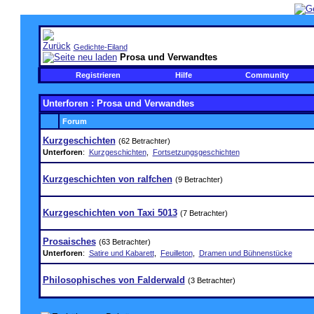
Gedichte-Eiland
Prosa und Verwandtes
Registrieren
Hilfe
Community
Unterforen
: Prosa und Verwandtes
Forum
Kurzgeschichten
(62 Betrachter)
Unterforen
:
Kurzgeschichten
,
Fortsetzungsgeschichten
Kurzgeschichten von ralfchen
(9 Betrachter)
Kurzgeschichten von Taxi 5013
(7 Betrachter)
Prosaisches
(63 Betrachter)
Unterforen
:
Satire und Kabarett
,
Feuilleton
,
Dramen und Bühnenstücke
Philosophisches von Falderwald
(3 Betrachter)