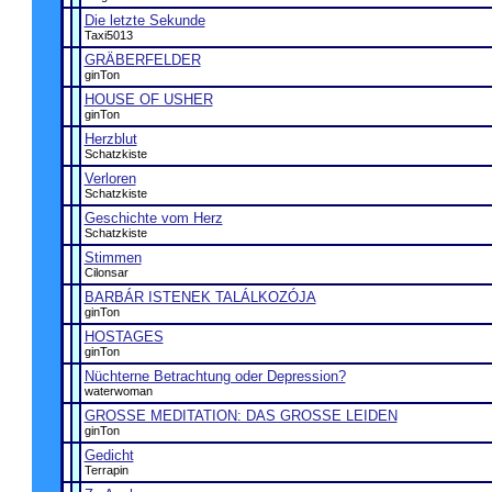
Die letzte Sekunde
Taxi5013
GRÄBERFELDER
ginTon
HOUSE OF USHER
ginTon
Herzblut
Schatzkiste
Verloren
Schatzkiste
Geschichte vom Herz
Schatzkiste
Stimmen
Cilonsar
BARBÁR ISTENEK TALÁLKOZÓJA
ginTon
HOSTAGES
ginTon
Nüchterne Betrachtung oder Depression?
waterwoman
GROSSE MEDITATION: DAS GROSSE LEIDEN
ginTon
Gedicht
Terrapin