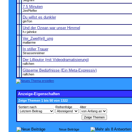
Sidgrani
7.5 Minuten
JimPfeffer
Du willst es dunkler
ginTon
Und der Ozean war unser Himmel
h.r.jahnke
Ver_Zweif(e)l_ung
mallarme
In stiller Trauer
Strassenreimer
Der Lilliputor (mit Videodramatisierung)
ralfchen
Gläserne Bedürfnisse (Ein Meta-Expressiv)
ralfchen
Anzeige-Eigenschaften
Zeige Themen 1 bis 50 von 1322
Sortiert nach
Reihenfolge
Alter
Neue Beiträge