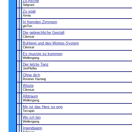
Zu Asche
Sidgrani
Zu spät
Xenia
In fremden Zimmern
ginTon
Die gebrechliche Gestalt
Cilonsar
Buhlerei und des-Wortes-System
Cilonsar
Es musste so kommen
Wellengang
Der letzte Tanz
JimPfeffer
Ohne dich
Rentner Hartwig
Wüste
Cilonsar
Albtraum
Wellengang
Mir ist das Herz so eng
Terrapin
Wo ich bin
Wellengang
Irgendwann