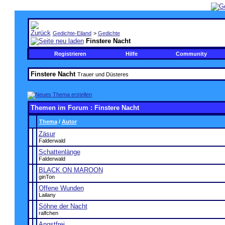
Gedichte-Eiland
>
Gedichte
Finstere Nacht
Registrieren
Hilfe
Community
Finstere Nacht
Trauer und Düsteres
Themen im Forum
: Finstere Nacht
Thema
/
Autor
Zäsur
Falderwald
Schattenlänge
Falderwald
BLACK ON MAROON
ginTon
Offene Wunden
Lailany
Söhne der Nacht
ralfchen
Angstfrei