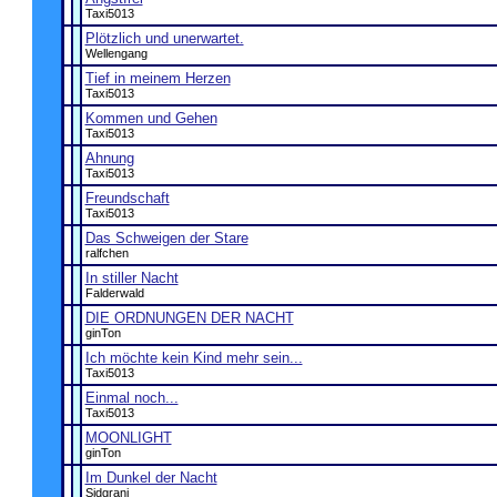
Taxi5013
Plötzlich und unerwartet.
Wellengang
Tief in meinem Herzen
Taxi5013
Kommen und Gehen
Taxi5013
Ahnung
Taxi5013
Freundschaft
Taxi5013
Das Schweigen der Stare
ralfchen
In stiller Nacht
Falderwald
DIE ORDNUNGEN DER NACHT
ginTon
Ich möchte kein Kind mehr sein...
Taxi5013
Einmal noch...
Taxi5013
MOONLIGHT
ginTon
Im Dunkel der Nacht
Sidgrani