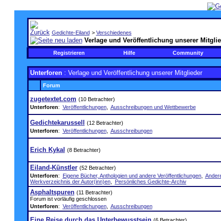
Gedichte-Eiland
>
Verschiedenes
Verlage und Veröffentlichung unserer Mitgli
Registrieren
Hilfe
Community
Unterforen
: Verlage und Veröffentlichung unserer Mitglieder
Forum
zugetextet.com
(10 Betrachter)
Unterforen
:
Veröffentlichungen
,
Ausschreibungen und Wettbewerbe
Gedichtekarussell
(12 Betrachter)
Unterforen
:
Veröffentlichungen
,
Ausschreibungen
Erich Kykal
(8 Betrachter)
Eiland-Künstler
(52 Betrachter)
Unterforen
:
Eigene Bücher, Anthologien und andere Veröffentlichungen
,
Andere
Werkverzeichnis der Autor(inn)en
,
Persönliches Gedichte-Archiv
Asphaltspuren
(11 Betrachter)
Forum ist vorläufig geschlossen
Unterforen
:
Veröffentlichungen
,
Ausschreibungen
Eine Reise durch das Unterbewusstsein
(6 Betrachter)