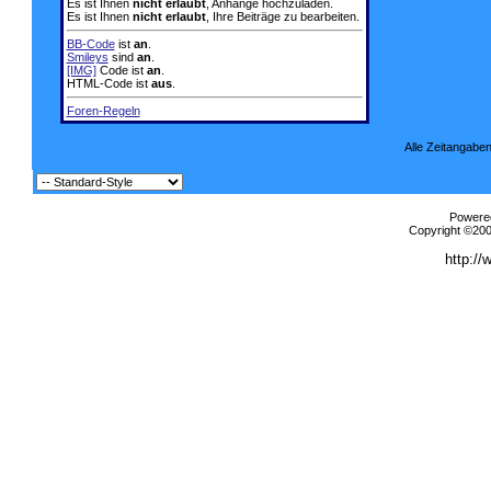
Es ist Ihnen
nicht erlaubt
, Anhänge hochzuladen.
Es ist Ihnen
nicht erlaubt
, Ihre Beiträge zu bearbeiten.
BB-Code
ist
an
.
Smileys
sind
an
.
[IMG]
Code ist
an
.
HTML-Code ist
aus
.
Foren-Regeln
Alle Zeitangaben
Powered
Copyright ©2000
http://