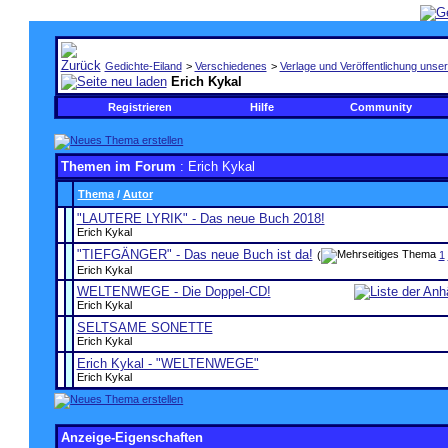
Gedichte-Eiland
>
Verschiedenes
>
Verlage und Veröffentlichung unser
Erich Kykal
Registrieren
Hilfe
Community
Themen im Forum
: Erich Kykal
Thema
/
Autor
"LAUTERE LYRIK" - Das neue Buch 2018!
Erich Kykal
"TIEFGÄNGER" - Das neue Buch ist da!
(
1
Erich Kykal
WELTENWEGE - Die Doppel-CD!
Erich Kykal
SELTSAME SONETTE
Erich Kykal
Erich Kykal - "WELTENWEGE"
Erich Kykal
Anzeige-Eigenschaften