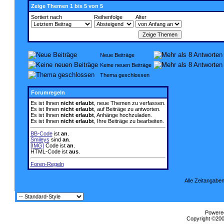
Zeige Themen 1 bis 5 von 5
Sortiert nach
Reihenfolge
Alter
Neue Beiträge
Keine neuen Beiträge
Thema geschlossen
Forumregeln
Es ist Ihnen
nicht erlaubt
, neue Themen zu verfassen.
Es ist Ihnen
nicht erlaubt
, auf Beiträge zu antworten.
Es ist Ihnen
nicht erlaubt
, Anhänge hochzuladen.
Es ist Ihnen
nicht erlaubt
, Ihre Beiträge zu bearbeiten.
BB-Code
ist
an
.
Smileys
sind
an
.
[IMG]
Code ist
an
.
HTML-Code ist
aus
.
Foren-Regeln
Alle Zeitangaben
Powered
Copyright ©2000