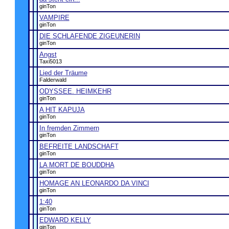
ginTon
VAMPIRE
ginTon
DIE SCHLAFENDE ZIGEUNERIN
ginTon
Angst
Taxi5013
Lied der Träume
Falderwald
ODYSSEE. HEIMKEHR
ginTon
A HIT KAPUJA
ginTon
In fremden Zimmern
ginTon
BEFREITE LANDSCHAFT
ginTon
LA MORT DE BOUDDHA
ginTon
HOMAGE AN LEONARDO DA VINCI
ginTon
1:40
ginTon
EDWARD KELLY
ginTon