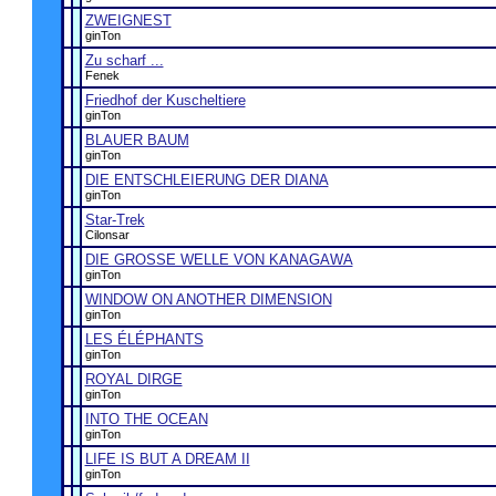
ZWEIGNEST
ginTon
Zu scharf ...
Fenek
Friedhof der Kuscheltiere
ginTon
BLAUER BAUM
ginTon
DIE ENTSCHLEIERUNG DER DIANA
ginTon
Star-Trek
Cilonsar
DIE GROSSE WELLE VON KANAGAWA
ginTon
WINDOW ON ANOTHER DIMENSION
ginTon
LES ÉLÉPHANTS
ginTon
ROYAL DIRGE
ginTon
INTO THE OCEAN
ginTon
LIFE IS BUT A DREAM II
ginTon