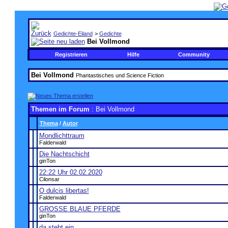
Gedichte-Eiland
>
Gedichte
Bei Vollmond
Registrieren
Hilfe
Community
Bei Vollmond
Phantastisches und Science Fiction
Themen im Forum
: Bei Vollmond
Thema
/
Autor
Mondlichttraum
Falderwald
Die Nachtschicht
ginTon
22:22 Uhr 02.02.2020
Cilonsar
O dulcis libertas!
Falderwald
GROSSE BLAUE PFERDE
ginTon
da steht ein...