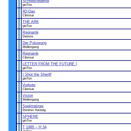
Schreib/federnd
ginTon
4D-Dao
Cilonsar
THE ARK
ginTon
Ragnarök
Deimos
Der Polsprung
Wellengang
Ragnarok
Cilonsar
LETTER FROM THE FUTURE I
ginTon
I Shot the Sheriff
ginTon
Vorbote
Cilonsar
Vision
Wellengang
Spektralogie
Rentner Hartwig
SPHERE
ginTon
T 1985 – H 34