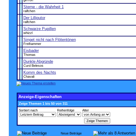
ginTon
Sterne - die Wahrheit 1
ralfchen
Der Lilliputor
ralfchen
Schwarze Pupillen
whizzl
Singet nicht nach Flötentönen
Freihammer
Eisbader
Thomas
Dunkle Abgründe
Curd Belesos
Komm des Nachts
Chavali
Anzeige-Eigenschaften
Zeige Themen 1 bis 50 von 311
Sortiert nach
Reihenfolge
Alter
Neue Beiträge