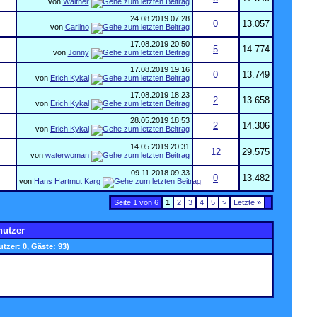
von
Walther
24.08.2019
07:28
0
13.057
von
Carlino
17.08.2019
20:50
5
14.774
von
Jonny
17.08.2019
19:16
0
13.749
von
Erich Kykal
17.08.2019
18:23
2
13.658
von
Erich Kykal
28.05.2019
18:53
2
14.306
von
Erich Kykal
14.05.2019
20:31
12
29.575
von
waterwoman
09.11.2018
09:33
0
13.482
von
Hans Hartmut Karg
Seite 1 von 6
1
2
3
4
5
>
Letzte
»
nutzer
utzer: 0, Gäste: 93)