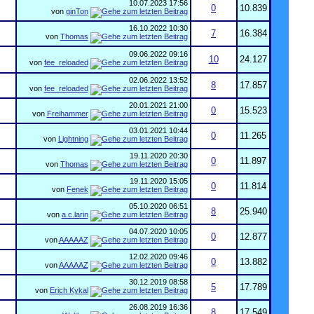
10.07.2023
17:56
0
10.839
von
ginTon
16.10.2022
10:30
7
16.384
von
Thomas
09.06.2022
09:16
10
24.127
von
fee_reloaded
02.06.2022
13:52
8
17.857
von
fee_reloaded
20.01.2021
21:00
0
15.523
von
Freihammer
03.01.2021
10:44
0
11.265
von
Lightning
19.11.2020
20:30
0
11.897
von
Thomas
19.11.2020
15:05
0
11.814
von
Fenek
05.10.2020
06:51
8
25.940
von
a.c.larin
04.07.2020
10:05
0
12.877
von
AAAAAZ
12.02.2020
09:46
0
13.882
von
AAAAAZ
30.12.2019
08:58
5
17.789
von
Erich Kykal
26.08.2019
16:36
8
17.549