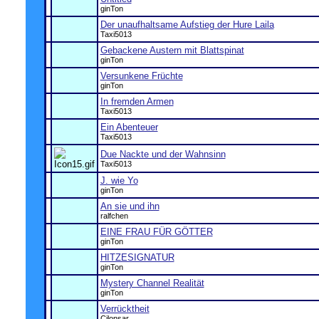
ginTon
Der unaufhaltsame Aufstieg der Hure Laila
Taxi5013
Gebackene Austern mit Blattspinat
ginTon
Versunkene Früchte
ginTon
In fremden Armen
Taxi5013
Ein Abenteuer
Taxi5013
Due Nackte und der Wahnsinn
Taxi5013
J. wie Yo
ginTon
An sie und ihn
ralfchen
EINE FRAU FÜR GÖTTER
ginTon
HITZESIGNATUR
ginTon
Mystery Channel Realität
ginTon
Verrücktheit
Cilonsar