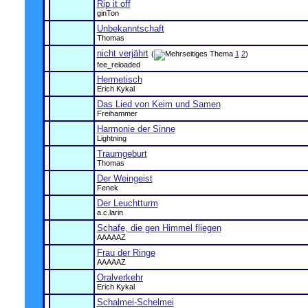
Rip it off
ginTon
Unbekanntschaft
Thomas
nicht verjährt
(
1
2
)
fee_reloaded
Hermetisch
Erich Kykal
Das Lied von Keim und Samen
Freihammer
Harmonie der Sinne
Lightning
Traumgeburt
Thomas
Der Weingeist
Fenek
Der Leuchtturm
a.c.larin
Schafe, die gen Himmel fliegen
AAAAAZ
Frau der Ringe
AAAAAZ
Oralverkehr
Erich Kykal
Schalmei-Schelmei