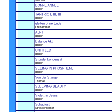
BONNE ANNEE
ginTon
TANTRIC I, III, III
ginTon
gleiten ohne Ende
Freihammer
ALF I
ginTon
Balance Akt
ginTon
UNTITLED
ginTon
Stundenkondensat
ginTon
SEEING IN PHOSPHENE
ginTon
Von der Stange
Thomas
SLEEPING BEAUTY
ginTon
Violett in Jeans
ginTon
Schaulust
Strassenreimer