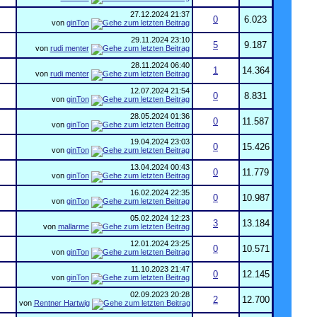
27.12.2024
21:37
0
6.023
von
ginTon
29.11.2024
23:10
5
9.187
von
rudi menter
28.11.2024
06:40
1
14.364
von
rudi menter
12.07.2024
21:54
0
8.831
von
ginTon
28.05.2024
01:36
0
11.587
von
ginTon
19.04.2024
23:03
0
15.426
von
ginTon
13.04.2024
00:43
0
11.779
von
ginTon
16.02.2024
22:35
0
10.987
von
ginTon
05.02.2024
12:23
3
13.184
von
mallarme
12.01.2024
23:25
0
10.571
von
ginTon
11.10.2023
21:47
0
12.145
von
ginTon
02.09.2023
20:28
2
12.700
von
Rentner Hartwig