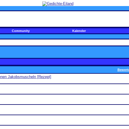
Community
Kalender
Bewert
enen Jakobsmuscheln [Rezept]