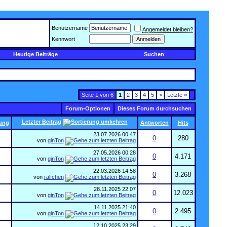
Benutzername
Angemeldet bleiben?
Kennwort
Heutige Beiträge
Suchen
Seite 1 von 6
1
2
3
4
5
>
Letzte
»
Forum-Optionen
Dieses Forum durchsuchen
Letzter Beitrag
ung
Antworten
Hits
23.07.2026
00:47
0
280
von
ginTon
27.05.2026
00:28
0
4.171
von
ginTon
22.03.2026
14:58
0
3.268
von
ralfchen
28.11.2025
22:07
0
12.023
von
ginTon
14.11.2025
21:40
0
2.495
von
ginTon
12.10.2025
23:29