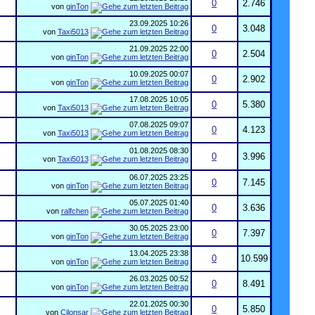
0
2.746
von
ginTon
23.09.2025
10:26
0
3.048
von
Taxi5013
21.09.2025
22:00
0
2.504
von
ginTon
10.09.2025
00:07
0
2.902
von
ginTon
17.08.2025
10:05
0
5.380
von
Taxi5013
07.08.2025
09:07
0
4.123
von
Taxi5013
01.08.2025
08:30
0
3.996
von
Taxi5013
06.07.2025
23:25
0
7.145
von
ginTon
05.07.2025
01:40
0
3.636
von
ralfchen
30.05.2025
23:00
0
7.397
von
ginTon
13.04.2025
23:38
0
10.599
von
ginTon
26.03.2025
00:52
0
8.491
von
ginTon
22.01.2025
00:30
0
5.850
von
Cilonsar