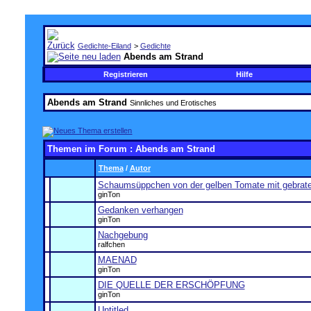
Gedichte-Eiland
>
Gedichte
Abends am Strand
Registrieren
Hilfe
Abends am Strand
Sinnliches und Erotisches
Themen im Forum
: Abends am Strand
Thema
/
Autor
Schaumsüppchen von der gelben Tomate mit gebrat
ginTon
Gedanken verhangen
ginTon
Nachgebung
ralfchen
MAENAD
ginTon
DIE QUELLE DER ERSCHÖPFUNG
ginTon
Untitled