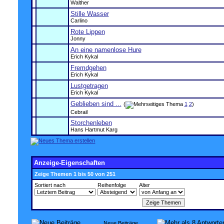
Walther
Stille Wasser
Carlino
Rote Lippen
Jonny
An eine namenlose Hure
Erich Kykal
Fremdgehen
Erich Kykal
Lustgetragen
Erich Kykal
Geblieben sind ...
(
1
2
)
Cebrail
Storchenleben
Hans Hartmut Karg
Anzeige-Eigenschaften
Zeige Themen 1 bis 50 von 251
Sortiert nach
Reihenfolge
Alter
Neue Beiträge