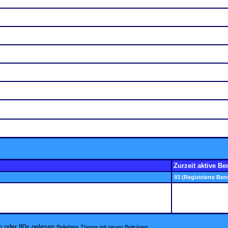
Zurzeit aktive Be
93 (Registrierte Ben
Beliebtes Thema mit neuen Beiträgen