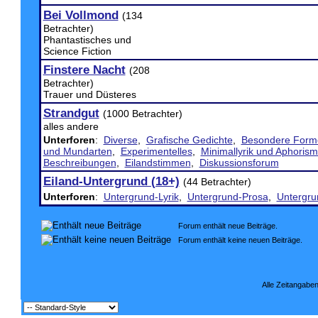
Bei Vollmond
(134
Betrachter)
Phantastisches und
Science Fiction
Finstere Nacht
(208
Betrachter)
Trauer und Düsteres
Strandgut
(1000 Betrachter)
alles andere
Unterforen
:
Diverse
,
Grafische Gedichte
,
Besondere Form
und Mundarten
,
Experimentelles
,
Minimallyrik und Aphoris
Beschreibungen
,
Eilandstimmen
,
Diskussionsforum
Eiland-Untergrund (18+)
(44 Betrachter)
Unterforen
:
Untergrund-Lyrik
,
Untergrund-Prosa
,
Untergru
Forum enthält neue Beiträge.
Forum enthält keine neuen Beiträge.
Alle Zeitangaben