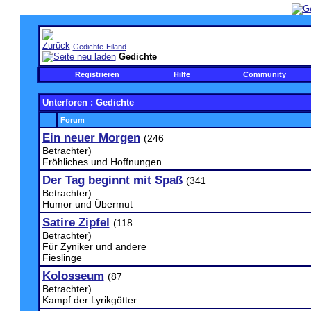
Gedichte-Eiland
Gedichte
Registrieren
Hilfe
Community
Unterforen
: Gedichte
Forum
Ein neuer Morgen
(246
Betrachter)
Fröhliches und Hoffnungen
Der Tag beginnt mit Spaß
(341
Betrachter)
Humor und Übermut
Satire Zipfel
(118
Betrachter)
Für Zyniker und andere
Fieslinge
Kolosseum
(87
Betrachter)
Kampf der Lyrikgötter