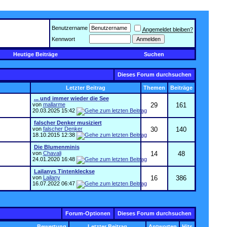
Benutzername
Angemeldet bleiben?
Kennwort
Heutige Beiträge
Suchen
Dieses Forum durchsuchen
Letzter Beitrag
Themen
Beiträge
... und immer wieder die See
von
mallarme
29
161
20.03.2025
15:42
falscher Denker musiziert
von
falscher Denker
30
140
18.10.2015
12:38
Die Blumenminis
von
Chavali
14
48
24.01.2020
16:48
Lailanys Tintenkleckse
von
Lailany
16
386
16.07.2022
06:47
Forum-Optionen
Dieses Forum durchsuchen
Bewertung
Letzter Beitrag
Antworten
Hits