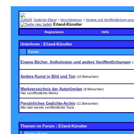
Gedichte-Eiland
>
Verschiedenes
>
Verlage und Veröffentlichung unse
Eiland-Künstler
Registrieren
Hilfe
Unterforen
: Eiland-Künstler
Forum
Eigene Bücher, Anthologien und andere Veröffentlichungen
(
Andere Kunst in Bild und Ton
(10 Betrachter)
Werkverzeichnis der Autor(inn)en
(8 Betrachter)
Hier veröffentlichte Werke
Persönliches Gedichte-Archiv
(11 Betrachter)
Alte oder bereits veröffentlichte Texte
Themen im Forum
: Eiland-Künstler
Thema
/
Autor