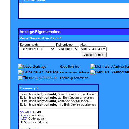
Anzeige-Eigenschaften
Zeige Themen 0 bis 0 von 0
Sortiert nach
Reihenfolge
Alter
Neue Beiträge
Keine neuen Beiträge
Thema geschlossen
Forumregeln
Es ist Ihnen
nicht erlaubt
, neue Themen zu verfassen.
Es ist Ihnen
nicht erlaubt
, auf Beiträge zu antworten.
Es ist Ihnen
nicht erlaubt
, Anhänge hochzuladen.
Es ist Ihnen
nicht erlaubt
, Ihre Beiträge zu bearbeiten.
BB-Code
ist
an
.
Smileys
sind
an
.
[IMG]
Code ist
an
.
HTML-Code ist
aus
.