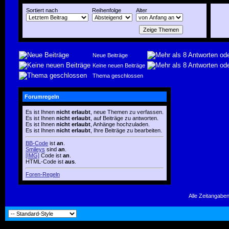
Sortiert nach
Reihenfolge
Alter
Neue Beiträge
Keine neuen Beiträge
Thema geschlossen
Forumregeln
Es ist Ihnen
nicht erlaubt
, neue Themen zu verfassen.
Es ist Ihnen
nicht erlaubt
, auf Beiträge zu antworten.
Es ist Ihnen
nicht erlaubt
, Anhänge hochzuladen.
Es ist Ihnen
nicht erlaubt
, Ihre Beiträge zu bearbeiten.
BB-Code
ist
an
.
Smileys
sind
an
.
[IMG]
Code ist
an
.
HTML-Code ist
aus
.
Foren-Regeln
Alle Zeitangaben