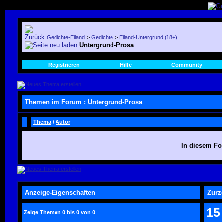
Gedichte-Eiland
>
Gedichte
>
Eiland-Untergrund (18+)
Untergrund-Prosa
Registrieren
Hilfe
Community
Themen im Forum
: Untergrund-Prosa
Thema
/
Autor
In diesem Fo
Anzeige-Eigenschaften
Zurz
15
Zeige Themen 0 bis 0 von 0