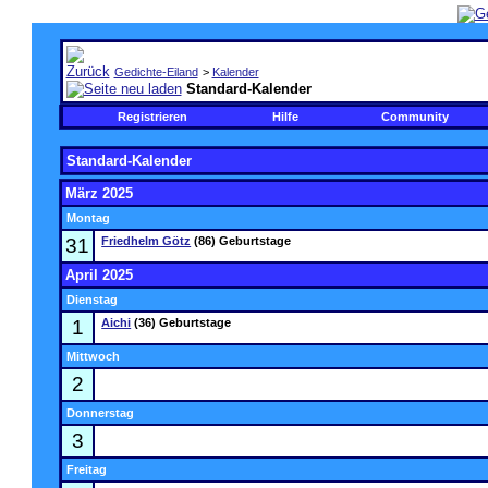
Gedichte-Eiland
>
Kalender
Standard-Kalender
Registrieren
Hilfe
Community
Standard-Kalender
März 2025
Montag
31
Friedhelm Götz
(86) Geburtstage
April 2025
Dienstag
1
Aichi
(36) Geburtstage
Mittwoch
2
Donnerstag
3
Freitag