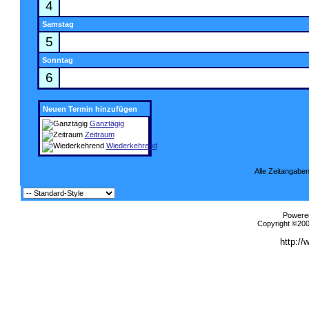
4
Samstag
5
Sonntag
6
Neuen Termin hinzufügen
Ganztägig
Zeitraum
Wiederkehrend
Alle Zeitangaben
Powered
Copyright ©2000
http://