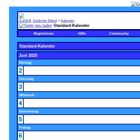
Gedichte-Eiland
>
Kalender
Standard-Kalender
Registrieren
Hilfe
Community
Standard-Kalender
Juni 2025
Montag
2
Dienstag
3
Mittwoch
4
Donnerstag
5
Freitag
6