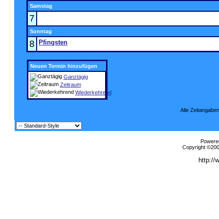
Samstag
7
Sonntag
8
Pfingsten
Neuen Termin hinzufügen
Ganztägig
Zeitraum
Wiederkehrend
Alle Zeitangaben
Powered
Copyright ©2000
http://